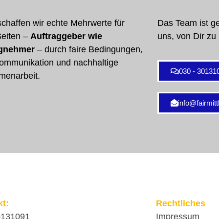
chaffen wir echte Mehrwerte für
Das Team ist ge
Seiten –
Auftraggeber wie
uns, von Dir zu
agnehmer
– durch faire Bedingungen,
Kommunikation und nachhaltige
030 - 30131
enarbeit.
info@fairmit
kt:
Rechtliches
0131091
Impressum