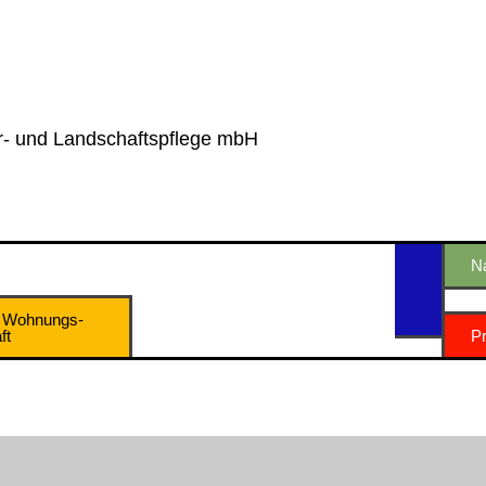
r- und Landschaftspflege mbH
N
d Wohnungs­
ft
Pr