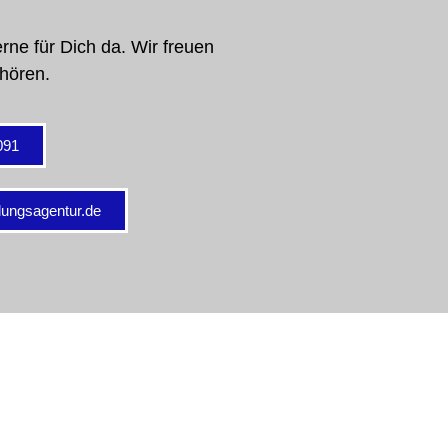
rne für Dich da. Wir freuen
 hören.
091
tlungsagentur.de